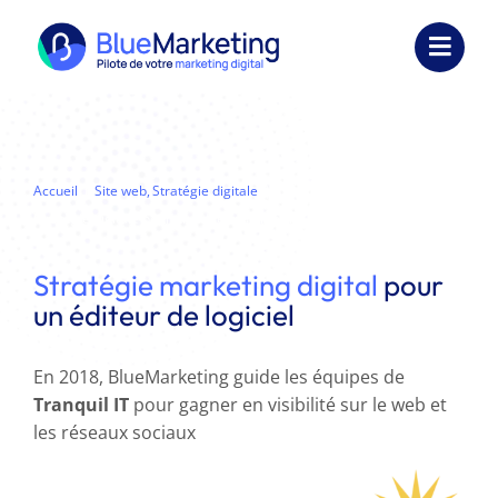
Passer
au
Toggl
contenu
Navig
Expertises
Formations
Accueil
Site web
Stratégie digitale
Stratégie digitale pour un éditeur de logiciel
Externalisation
Stratégie marketing digital
pour
Réalisations
un éditeur de logiciel
Ressources
En 2018, BlueMarketing guide les équipes de
Tranquil IT
pour gagner en visibilité sur le web et
Société
les réseaux sociaux
Nous contacter