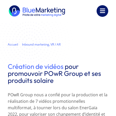
Passer
au
Toggl
contenu
Navig
Expertises
Formations
Accueil
Inbound marketing
VR / AR
Création de vidéos promotionnelles pour une entreprise
Externalisation
Création de vidéos
pour
Réalisations
promouvoir POwR Group et ses
produits solaire
Ressources
Société
POwR Group nous a confié pour la production et la
réalisation de 7 vidéos promotionnelles
Nous contacter
multiformat, à tourner lors du salon EnerGaïa
2022, pour valoriser son changement d’identité et