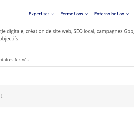
Expertises
Formations
Externalisation
digitale, création de site web, SEO local, campagnes Googl
bjectifs.
sur
taires fermés
Quels
sont
les
services
 !
proposés
par
votre
agence
marketing