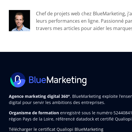
Chef de projets web chez BlueMarketing, j’a
leurs performances en ligne. Passionné par l
travers mes articles pour aider les marques à
Agence marketing digital 360°
, BlueMarketing exploite l’ens
digital pour servir les ambitions des entreprises.
Organisme de formation
enregistré sous le numéro 5244084
région Pays de la Loire, référencé datadock et certifié Qualiopi
Télécharger le certificat Qualiopi BlueMarketing