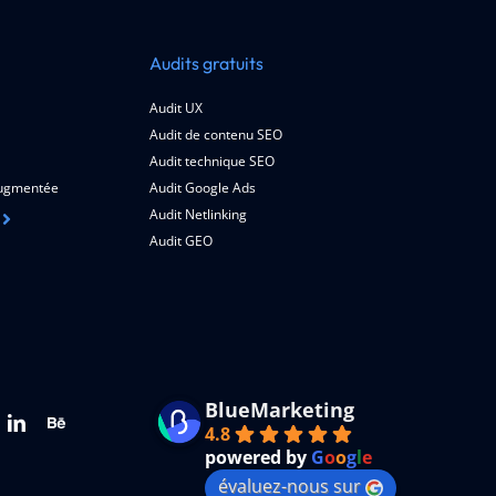
Audits gratuits
Audit UX
Audit de contenu SEO
Audit technique SEO
 augmentée
Audit Google Ads
Audit Netlinking
Audit GEO
BlueMarketing
4.8
powered by
G
o
o
g
l
e
évaluez-nous sur