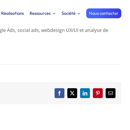
Réalisations
Ressources
Société
Nous contacter
e Ads, social ads, webdesign UX/UI et analyse de
Facebook
X
LinkedIn
Pinterest
Email