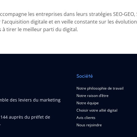
digital
?
ccompagne les entreprises dans leurs stratégies SEO-GEO, SE
’acquisition digitale et en veille constante sur les évolutio
 tirer le meilleur parti du digital.
Société
Notre philosophie de travail
Notre raison d’être
emble des leviers du marketing
Notre équipe
Choisir votre allié digital
1144
auprès du préfet de
Avis clients
.
Nous rejoindre