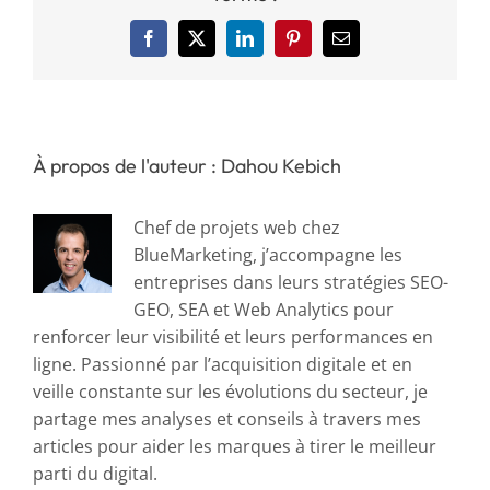
en
travaillant
Facebook
X
LinkedIn
Pinterest
Email
avec
BlueMarketing
?
À propos de l'auteur : Dahou Kebich
Chef de projets web chez
BlueMarketing, j’accompagne les
entreprises dans leurs stratégies SEO-
GEO, SEA et Web Analytics pour
renforcer leur visibilité et leurs performances en
ligne. Passionné par l’acquisition digitale et en
veille constante sur les évolutions du secteur, je
partage mes analyses et conseils à travers mes
articles pour aider les marques à tirer le meilleur
parti du digital.