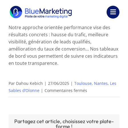
Passer
au
Toggl
contenu
Navig
Notre approche orientée performance vise des
Expertises
résultats concrets : hausse du trafic, meilleure
visibilité, génération de leads qualifiés,
Formations
amélioration du taux de conversion… Nos tableaux
de bord vous permettent de suivre ces indicateurs
Externalisation
en toute transparence.
Réalisations
Par
Dahou Kebich
|
27/06/2025
|
Toulouse
,
Nantes
,
Les
Ressources
sur
Sables d’Olonne
|
Commentaires fermés
Quels
Société
résultats
puis-
Nous contacter
je
Partagez cet article, choisissez votre plate-
forme !
attendre