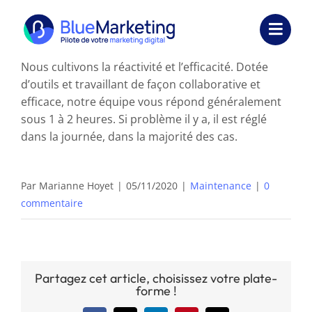
Passer
au
Toggl
contenu
Navig
Nous cultivons la réactivité et l’efficacité. Dotée
Expertises
d’outils et travaillant de façon collaborative et
efficace, notre équipe vous répond généralement
Formations
sous 1 à 2 heures. Si problème il y a, il est réglé
dans la journée, dans la majorité des cas.
Externalisation
Réalisations
Par
Marianne Hoyet
|
05/11/2020
|
Maintenance
|
0
commentaire
Ressources
Société
Partagez cet article, choisissez votre plate-
Nous contacter
forme !