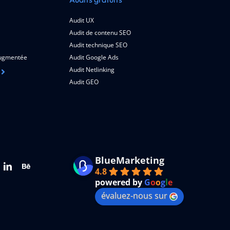
Audit UX
Audit de contenu SEO
Audit technique SEO
 augmentée
Audit Google Ads
Audit Netlinking
Audit GEO
BlueMarketing
4.8
powered by
G
o
o
g
l
e
évaluez-nous sur