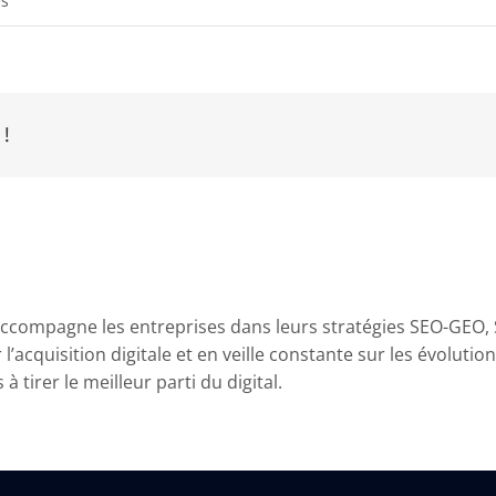
és
Le
GEO
remplace-
t-
 !
il
le
SEO
?
ccompagne les entreprises dans leurs stratégies SEO-GEO, SE
’acquisition digitale et en veille constante sur les évolutio
 tirer le meilleur parti du digital.