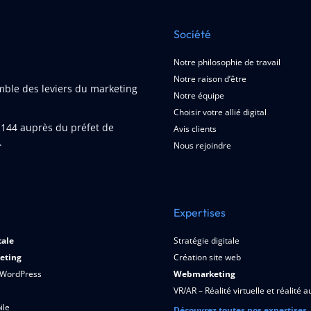
Société
Notre philosophie de travail
Notre raison d’être
emble des leviers du marketing
Notre équipe
Choisir votre allié digital
1144
auprès du préfet de
Avis clients
.
Nous rejoindre
Expertises
tale
Stratégie digitale
eting
Création site web
 WordPress
Webmarketing
VR/AR – Réalité virtuelle et réalité
ile
Découvrez toutes nos expertises