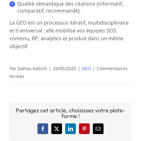
Qualité sémantique des citations (informatif,
comparatif, recommandé).
La GEO est un processus itératif, multidisciplinaire
et transversal : elle mobilise vos équipes SEO,
contenu, RP, analytics et produit dans un même
objectif.
Par
Dahou Kebich
|
26/05/2025
|
GEO
|
Commentaires
sur
fermés
Comment
mesurer
l’efficacité
d’une
Partagez cet article, choisissez votre plate-
stratégie
forme !
GEO
?
Facebook
X
LinkedIn
Pinterest
Email
Quels