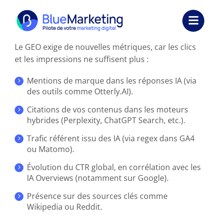
Passer
au
Toggl
contenu
Navig
Le GEO exige de nouvelles métriques, car les clics
Expertises
et les impressions ne suffisent plus :
Formations
Mentions de marque dans les réponses IA (via
des outils comme Otterly.AI).
Externalisation
Citations de vos contenus dans les moteurs
hybrides (Perplexity, ChatGPT Search, etc.).
Réalisations
Trafic référent issu des IA (via regex dans GA4
ou Matomo).
Ressources
Évolution du CTR global, en corrélation avec les
IA Overviews (notamment sur Google).
Société
Présence sur des sources clés comme
Nous contacter
Wikipedia ou Reddit.