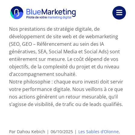
Passer
au
Toggl
contenu
Navig
Nos prestations de stratégie digitale, de
Expertises
développement de site web et de webmarketing
(SEO, GEO – Référencement au sein des IA
Formations
génératives, SEA, Social Media et Social Ads) sont
entièrement sur mesure. Le coût dépend de vos
Externalisation
objectifs, de la complexité du projet et du niveau
d’accompagnement souhaité.
Réalisations
Notre philosophie : chaque euro investi doit servir
votre performance digitale. Nous veillons à ce que
Ressources
nos actions génèrent un retour mesurable, qu’il
s’agisse de visibilité, de trafic ou de leads qualifiés.
Société
Nous contacter
Par
Dahou Kebich
|
06/10/2025
|
Les Sables d’Olonne
,