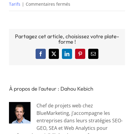
sur
Tarifs
|
Commentaires fermés
Combien
coûte
un
accompagnement
Partagez cet article, choisissez votre plate-
forme !
en
marketing
digital
Facebook
X
LinkedIn
Pinterest
Email
?
À propos de l'auteur : Dahou Kebich
Chef de projets web chez
BlueMarketing, j’accompagne les
entreprises dans leurs stratégies SEO-
GEO, SEA et Web Analytics pour