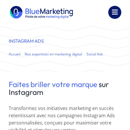
Passer
au
Toggl
contenu
Navig
Expertises
INSTAGRAM ADS
Formations
Accueil
Nos expertises en marketing digital
Social Ads
Externalisation
Instagram Ads
Réalisations
Faites briller votre marque
sur
Instagram
Ressources
Société
Transformez vos initiatives marketing en succès
retentissant avec nos campagnes Instagram Ads
Nous contacter
personnalisées, conçues pour maximiser votre