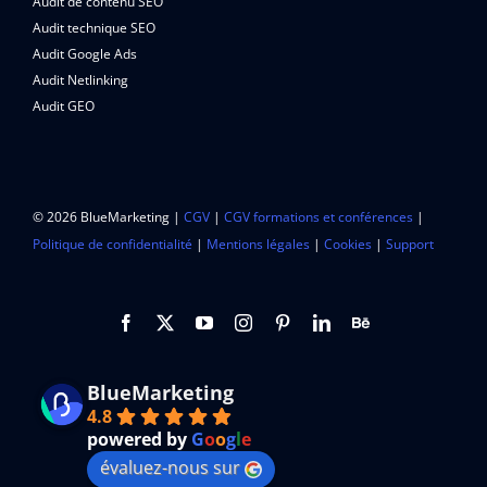
Audit de contenu SEO
Audit technique SEO
Audit Google Ads
Audit Netlinking
Audit GEO
© 2026 BlueMarketing |
CGV
|
CGV formations et conférences
|
Politique de confidentialité
|
Mentions légales
|
Cookies
|
Support
BlueMarketing
4.8
powered by
G
o
o
g
l
e
évaluez-nous sur