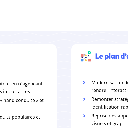
Le plan d’
Modernisation d
sateur en réagencant
rendre l’interact
ns importantes
Remonter straté
 « handiconduite » et
identification ra
Reprise des appel
oduits populaires et
visuels et graph