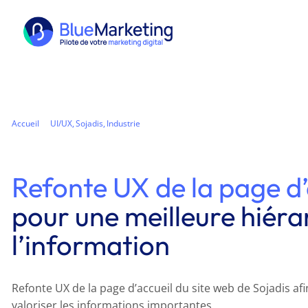
Passer
au
contenu
Accueil
UI/UX
Sojadis
Industrie
Refonte UX de la page d’accueil pour une meilleure hiérarchisation de l’infor
Refonte UX de la page d’
pour une meilleure hiéra
l’information
Refonte UX de la page d’accueil du site web de Sojadis af
valoriser les informations importantes.